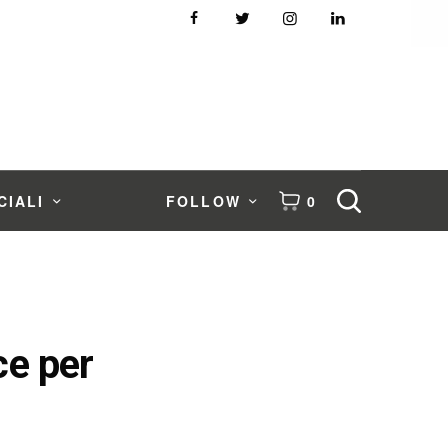
CIALI
FOLLOW
0
ce per