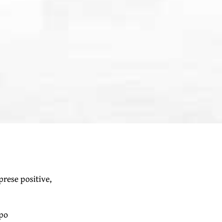
rese positive,
mpo