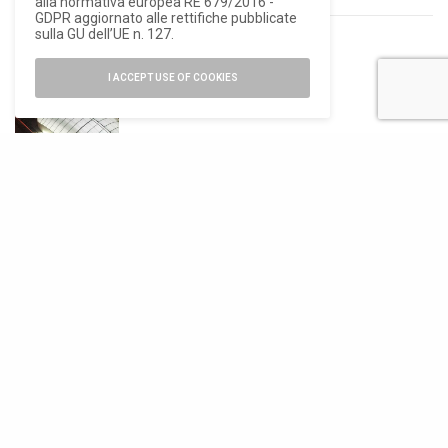
alla normativa europea RE 679/2016 -
GDPR aggiornato alle rettifiche pubblicate
sulla GU dell’UE n. 127.
RELATED POSTS
I ACCEPT USE OF COOKIES
ARCHITETTURA
,
NEWS
Taranto, pronto
per i Giochi del
Mediterraneo il
PalaRicciardi