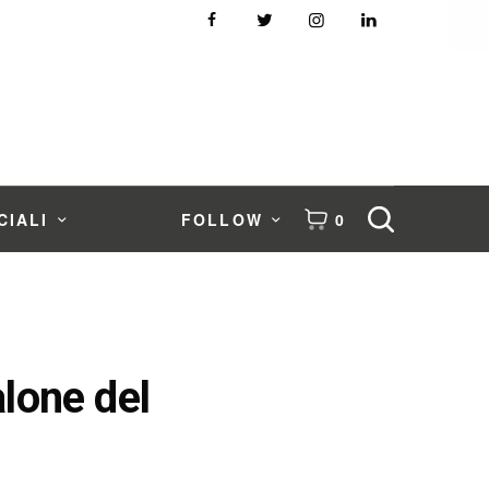
CIALI
FOLLOW
0
alone del