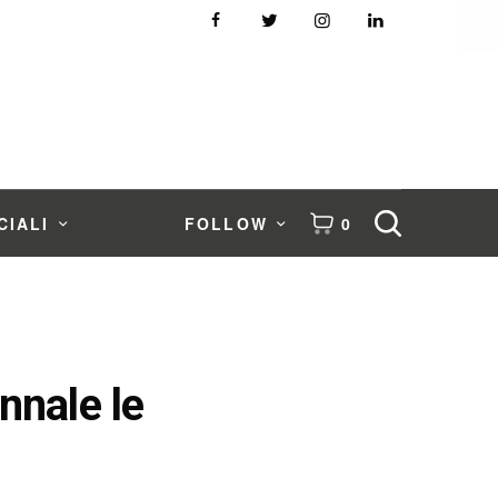
CIALI
FOLLOW
0
ennale le