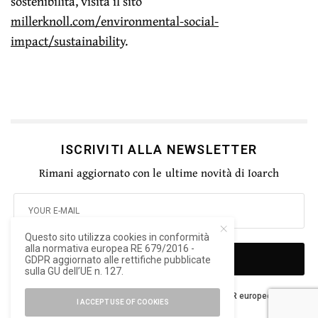
sostenibilità, visita il sito
millerknoll.com/environmental-social-
impact/sustainability
.
ISCRIVITI ALLA NEWSLETTER
Rimani aggiornato con le ultime novità di Ioarch
Questo sito utilizza cookies in conformità
alla normativa europea RE 679/2016 -
SIGN UP
GDPR aggiornato alle rettifiche pubblicate
sulla GU dell’UE n. 127.
Ho letto e accetto la privacy del nuovo GDPR europeo
I ACCEPT USE OF COOKIES