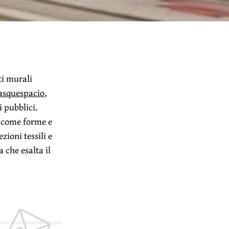
ti murali
squespacio
,
i pubblici.
e come forme e
zioni tessili e
 che esalta il