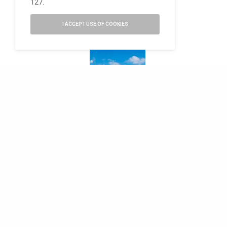
127.
I ACCEPT USE OF COOKIES
READ NEXT
Better World Report:
la strategia
ambientale di
MillerKnoll punta al
‘net-zero’ entro il
TAGS
ÉLITIS
2050
0
SHARES