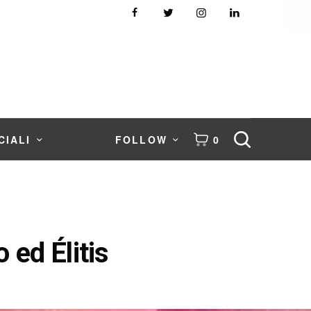
CIALI
FOLLOW
0
 ed Élitis