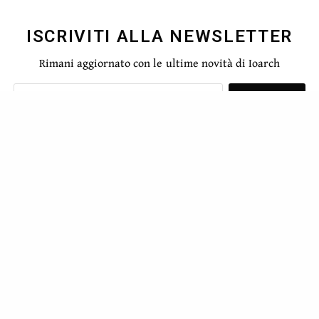
ISCRIVITI ALLA NEWSLETTER
Rimani aggiornato con le ultime novità di Ioarch
SIGN UP
Ho letto e accetto la privacy del nuovo GDPR europeo
MASQUESPACIO
TWEET
PIN
0