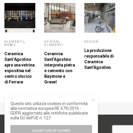
ELEMENTI
,
DESIGN
,
DESIGN
NEWS
ELEMENTI
La produzione
Ceramica
Ceramica
responsabile di
Sant’Agostino
Sant’Agostino
Ceramica
apre una vetrina
interpreta pietra
Sant’Agostino
espositiva nel
e cemento con
centro storico
Baystone e
di Ferrara
Gravel
Questo sito utilizza cookies in conformità
alla normativa europea RE 679/2016 -
GDPR aggiornato alle rettifiche pubblicate
sulla GU dell’UE n. 127.
I ACCEPT USE OF COOKIES