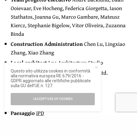
Ooievaar, Eve Hocheng, Federica Giorgetta, Iason
Stathatos, Joanna Gu, Marco Gambare, Mateusz
Kiercz, Stephanie Bigelow, Vitor Oliveira, Zuzanna
Binda
Construction Administration
Chen Lu, Lingxiao
Zhang, Xiao Zhang
Local architect
Lpa Architecture Studio
Questo sito utilizza cookies in conformità
Strutture
Open Structural Design Co., Ltd.
alla normativa europea RE 679/2016 -
GDPR aggiornato alle rettifiche pubblicate
Mep
Mjp M&E Consultant
sulla GU dell’UE n. 127.
Facciate
VS-A. HK Ltd.
I ACCEPT USE OF COOKIES
Lighting
Bpi
Paesaggio
iPD
Slp totale
43.000 mq (di cui 10.000 residenziale,
20.000 alberghiero, 5.000 uffici, 8.000 food and