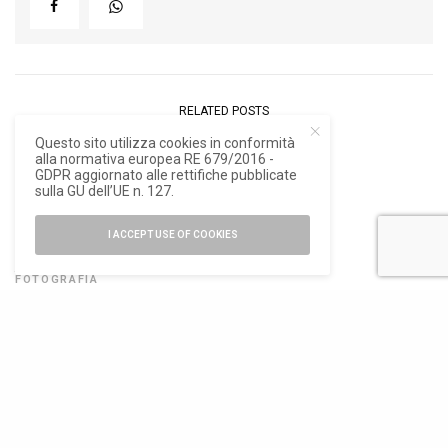
RELATED POSTS
Questo sito utilizza cookies in conformità
alla normativa europea RE 679/2016 -
18
GDPR aggiornato alle rettifiche pubblicate
sulla GU dell’UE n. 127.
I ACCEPT USE OF COOKIES
ARTE E
FOTOGRAFIA
Viaggio in
Sardegna,
settant’anni fa