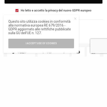
Ho letto e accetto la privacy del nuovo GDPR europeo
Questo sito utilizza cookies in conformità
alla normativa europea RE 679/2016 -
TAGS
GRIS+DAINESE
POLIPIÙ
GDPR aggiornato alle rettifiche pubblicate
sulla GU dell’UE n. 127.
I ACCEPT USE OF COOKIES
TWEET
PIN
0