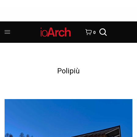
0
Polipiù