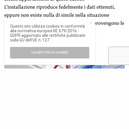
L’installazione riproduce fedelmente i dati ottenuti,
eppure non esiste nulla di simile nella situazione
abitativa reale presente nei luoghi da cui provengono le
Questo sito utilizza cookies in conformità
informazioni.
alla normativa europea RE 679/2016 -
GDPR aggiornato alle rettifiche pubblicate
sulla GU dell’UE n. 127.
I ACCEPT USE OF COOKIES