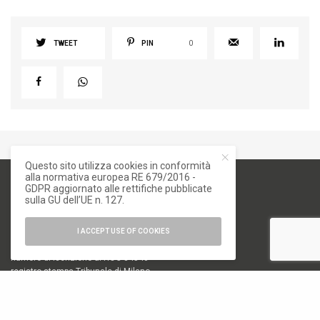
TWEET
PIN
0
Questo sito utilizza cookies in conformità
alla normativa europea RE 679/2016 -
GDPR aggiornato alle rettifiche pubblicate
sulla GU dell’UE n. 127.
I ACCEPT USE OF COOKIES
numero di iscrizione al ROC 34540
registro stampa Tribunale di Milano
n. 822 del 23/12/2004
Editore