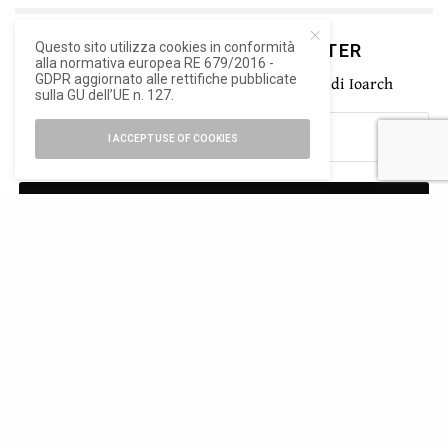
Questo sito utilizza cookies in conformità
ISCRIVITI ALLA NEWSLETTER
alla normativa europea RE 679/2016 -
GDPR aggiornato alle rettifiche pubblicate
Rimani aggiornato con le ultime novità di Ioarch
sulla GU dell’UE n. 127.
I ACCEPT USE OF COOKIES
SIGN UP
Ho letto e accetto la privacy del nuovo GDPR europeo
TAGS
ALA ASSOARCHITETTI E INGEGNERI
CAODURO LUCERNARI
DEDALO MINOSSE
PEREMIO INTERNAZIONALE ALLA COMMITTENTE DI ARCHITETTURA
DEDALO MINOSSE