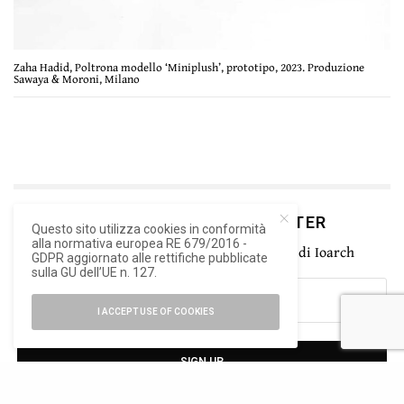
Zaha Hadid, Poltrona modello ‘Miniplush’, prototipo, 2023. Produzione
Sawaya & Moroni, Milano
ISCRIVITI ALLA NEWSLETTER
Questo sito utilizza cookies in conformità
alla normativa europea RE 679/2016 -
Rimani aggiornato con le ultime novità di Ioarch
GDPR aggiornato alle rettifiche pubblicate
sulla GU dell’UE n. 127.
I ACCEPT USE OF COOKIES
SIGN UP