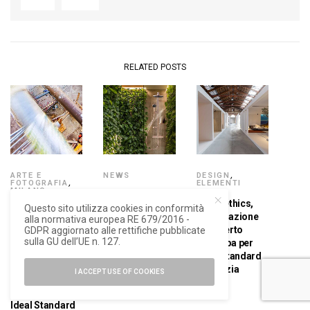
RELATED POSTS
ARTE E
NEWS
DESIGN
,
FOTOGRAFIA
,
ELEMENTI
MILANO
Ideal Standard,
DESIGN WEEK
Aesth|ethics,
2024
Questo sito utilizza cookies in conformità
presentato il
l’installazione
alla normativa europea RE 679/2016 -
rapporto di
Le fotografie di
di Roberto
GDPR aggiornato alle rettifiche pubblicate
sostenibilità
cantiere di
sulla GU dell’UE n. 127.
Palomba per
2023
Design
Ideal Standard
Shooting, la
a Venezia
I ACCEPT USE OF COOKIES
mostra
promossa da
Ideal Standard