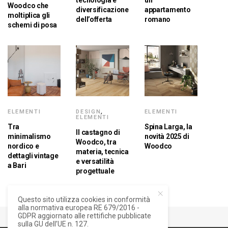
tecnologia e
un
Woodco che
diversificazione
appartamento
moltiplica gli
dell’offerta
romano
schemi di posa
ELEMENTI
DESIGN
,
ELEMENTI
ELEMENTI
Tra
Spina Larga, la
Il castagno di
minimalismo
novità 2025 di
Woodco, tra
nordico e
Woodco
materia, tecnica
dettagli vintage
e versatilità
a Bari
progettuale
Questo sito utilizza cookies in conformità
alla normativa europea RE 679/2016 -
GDPR aggiornato alle rettifiche pubblicate
sulla GU dell’UE n. 127.