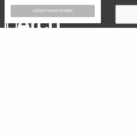
I ACCEPT USE OF COOKIES
numero di iscrizione al ROC 34540
registro stampa Tribunale di Milano
n. 822 del 23/12/2004
Editore
Font Srl a socio unico
via Siusi 20/a, 20132 Milano
P. IVA: 12840400159
REA Milano 1591312
CATEGORIE
18. Biennale di Architettura di Venezia
19. Biennale di Architettura di Venezia
Architettura