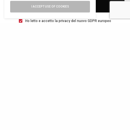
SIGN UP
I ACCEPT USE OF COOKIES
Ho letto e accetto la privacy del nuovo GDPR europeo
TWEET
PIN
0