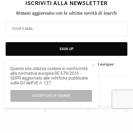
ISCRIVITI ALLA NEWSLETTER
Rimani aggiornato con le ultime novità di Ioarch
SIGN UP
Ho letto e accetto la privacy del nuovo GDPR europeo
Questo sito utilizza cookies in conformità
alla normativa europea RE 679/2016 -
GDPR aggiornato alle rettifiche pubblicate
sulla GU dell’UE n. 127.
TAGS
ELENA MARTUCCI
FERREROLEGNO
I ACCEPT USE OF COOKIES
TWEET
PIN
0