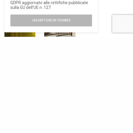
GDPR aggiornato alle rettifiche pubblicate
RELATED POSTS
sulla GU dell’UE n. 127.
I ACCEPT USE OF COOKIES
DESIGN
,
ELEMENTI
,
MILANO
MILANO
DESIGN WEEK
DESIGN WEEK
2026
2026
FerreroLegno,
FerreroLegno:
un nuovo
la porta come
racconto per la
dispositivo
porta
architettonico