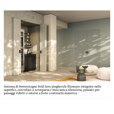
Sistema di FerreroLegno Fold Zero pieghevole filomuro integrato nelle
superfici, con telaio a scomparsa e meccanica silenziosa, pensato per
passaggi ridotti e interni a forte continuità materica.