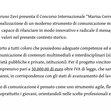
runo Zevi presenta il
Concorso Internazionale “Marisa Cerru
realizzazione di
un moderno strumento di comunicazione m
a capace di rilanciare in modo innovativo e radicale il messa
i valori nel presente contesto storico.
perto a tutti coloro che possiedono adeguate competenze ed e
municazione di contenuti multimediali e interdisciplinari (si
ietà pubbliche e private, istituzioni). Per il progetto vincito
mprensivo pari a
30.000,00 di euro
oltre IVA di legge, che sa
e anni, in corrispondenza con gli stati di avanzamento del la
to di comunicazione è pensato come uno strumento agile, fles
oprattutto i giovani, orientandoli nelle scelte professionali e
lla complessità dell’architettura e del paesaggio.