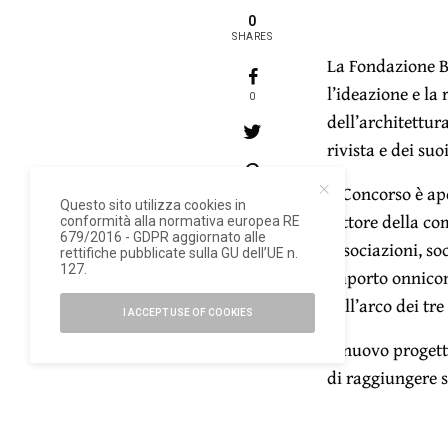
0
SHARES
La Fondazione B
l’ideazione e la 
0
dell’architettur
rivista e dei suo
Il Concorso è a
0
Questo sito utilizza cookies in
settore della co
conformità alla normativa europea RE
679/2016 - GDPR aggiornato alle
associazioni, soc
rettifiche pubblicate sulla GU dell’UE n.
127.
importo onnico
nell’arco dei tr
I ACCEPT USE OF COOKIES
Il nuovo proget
di raggiungere s
comunicazione de