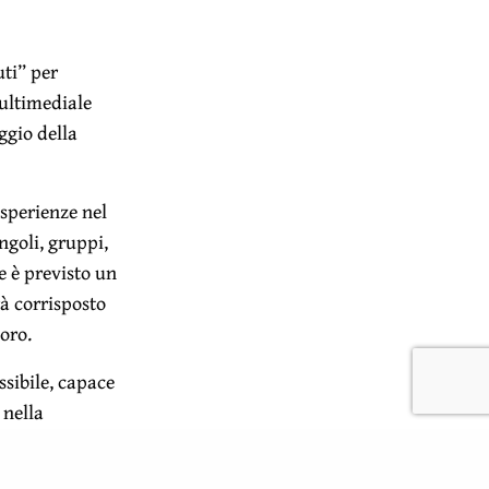
ti” per
ultimediale
ggio della
sperienze nel
ngoli, gruppi,
re è previsto un
rà corrisposto
voro.
sibile, capace
 nella