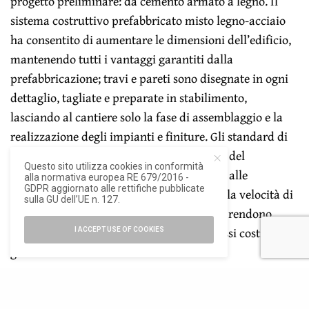
progetto preliminare: da cemento armato a legno. Il
sistema costruttivo prefabbricato misto legno-acciaio
ha consentito di aumentare le dimensioni dell’edificio,
mantenendo tutti i vantaggi garantiti dalla
prefabbricazione; travi e pareti sono disegnate in ogni
dettaglio, tagliate e preparate in stabilimento,
lasciando al cantiere solo la fase di assemblaggio e la
realizzazione degli impianti e finiture. Gli standard di
comfort e risparmio energetico misurabili del
Questo sito utilizza cookies in conformità
protocollo Wolf Haus Energia Più, insieme alle
alla normativa europea RE 679/2016 -
GDPR aggiornato alle rettifiche pubblicate
certificazioni antisismiche e antidanno, alla velocità di
sulla GU dell’UE n. 127.
esecuzione e al basso impatto ambientale, rendono
l’edificio altamente performante e con bassi costi di
I ACCEPT USE OF COOKIES
gestione.