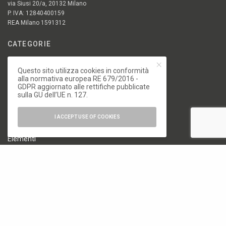
via Siusi 20/a, 20132 Milano
P. IVA: 12840400159
REA Milano 1591312
CATEGORIE
18. Biennale di Architettura di Venezia
Questo sito utilizza cookies in conformità
19. Biennale di Architettura di Venezia
alla normativa europea RE 679/2016 -
GDPR aggiornato alle rettifiche pubblicate
Architettura
sulla GU dell’UE n. 127.
Arte e Fotografia
Biennale
I ACCEPT USE OF COOKIES
Design
Elementi
Milano Design Week 2024
Milano Design Week 2025
Milano Design Week 2026
News
Osservatorio Permanente dell'Architettura Italiana
Senza categoria
Speciali