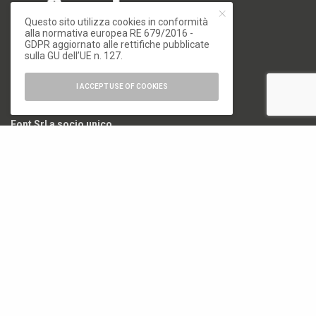
Questo sito utilizza cookies in conformità
alla normativa europea RE 679/2016 -
GDPR aggiornato alle rettifiche pubblicate
sulla GU dell’UE n. 127.
numero di iscrizione al ROC 34540
registro stampa Tribunale di Milano
n. 822 del 23/12/2004
I ACCEPT USE OF COOKIES
Editore
Font Srl a socio unico
via Siusi 20/a, 20132 Milano
P. IVA: 12840400159
REA Milano 1591312
CATEGORIE
18. Biennale di Architettura di Venezia
19. Biennale di Architettura di Venezia
Architettura
Arte e Fotografia
Biennale