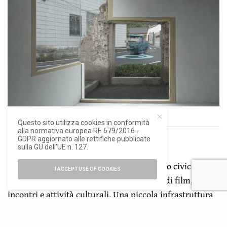
Finestre d’angolo, ph. ©Zhao Qiang.
Questo sito utilizza cookies in conformità
alla normativa europea RE 679/2016 -
GDPR aggiornato alle rettifiche pubblicate
sulla GU dell’UE n. 127.
La
Villagers’ Home
è al tempo stesso centro civico,
I ACCEPT USE OF COOKIES
spazio espositivo, luogo per la proiezione di film,
incontri e attività culturali. Una piccola infrastruttura
sociale, flessibile e aperta a un uso continuo, pensata
per offrire alla popolazione rurale uno spazio