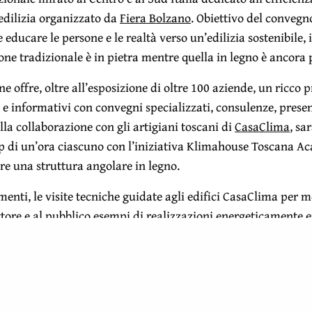
edilizia organizzato da
Fiera Bolzano
. Obiettivo del convegno
 educare le persone e le realtà verso un’edilizia sostenibile,
one tradizionale è in pietra mentre quella in legno è ancora 
e offre, oltre all’esposizione di oltre 100 aziende, un ricc
 e informativi con convegni specializzati, consulenze, prese
lla collaborazione con gli artigiani toscani di
CasaClima
, sa
 di un’ora ciascuno con l’iniziativa Klimahouse Toscana A
re una struttura angolare in legno.
enti, le visite tecniche guidate agli edifici CasaClima per m
ttore e al pubblico esempi di realizzazioni energeticamente ef
 Bolzano il calendario compelto degli eventi.
use Toscana