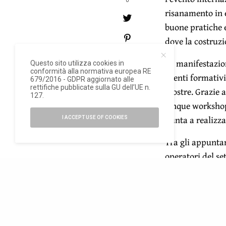
0
risanamento in 
buone pratiche e
dove la costruzi
0
La manifestazion
Questo sito utilizza cookies in
conformità alla normativa europea RE
eventi formativi
679/2016 - GDPR aggiornato alle
rettifiche pubblicate sulla GU dell’UE n.
mostre. Grazie a
127.
cinque workshop
punta a realizza
I ACCEPT USE OF COOKIES
Tra gli appuntam
operatori del se
Sul
sito
di Fiera
Fiera Klimaho