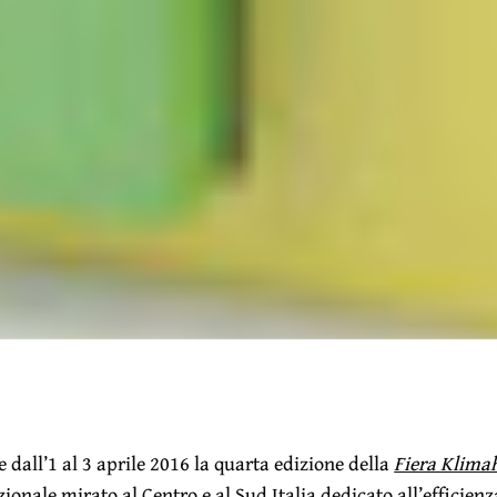
e dall’1 al 3 aprile 2016 la quarta edizione della
Fiera Klima
zionale mirato al Centro e al Sud Italia dedicato all’efficienz