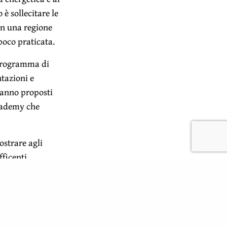
 è sollecitare le
 in una regione
poco praticata.
o programma di
ntazioni e
ranno proposti
cademy che
ostrare agli
ficenti.