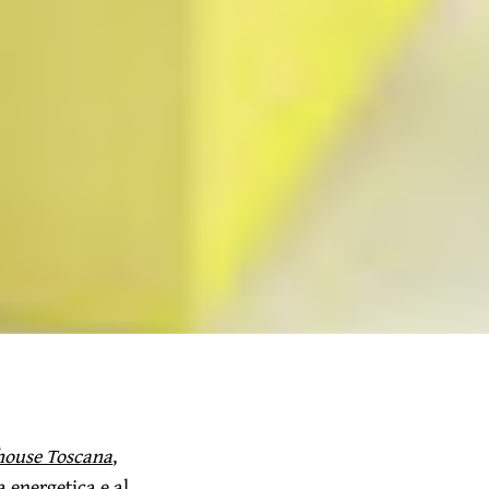
house Toscana
,
a energetica e al