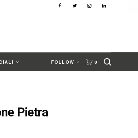
CIALI
FOLLOW
0
ione Pietra