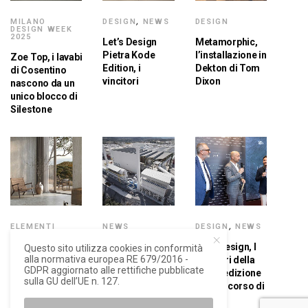
MILANO
DESIGN
,
NEWS
DESIGN
DESIGN WEEK
2025
Let’s Design
Metamorphic,
Pietra Kode
l’installazione in
Zoe Top, i lavabi
Edition, i
Dekton di Tom
di Cosentino
vincitori
Dixon
nascono da un
unico blocco di
Silestone
ELEMENTI
NEWS
DESIGN
,
NEWS
La pietra
Ambiente, il
Let’s Design, I
Questo sito utilizza cookies in conformità
alla normativa europea RE 679/2016 -
italiana rivive
gruppo
vincitori della
GDPR aggiornato alle rettifiche pubblicate
nella collezione
Cosentino
prima edizione
sulla GU dell’UE n. 127.
Pietra Kode
ottiene il rating
del concorso di
Dekton di
B del Carbon
idee di