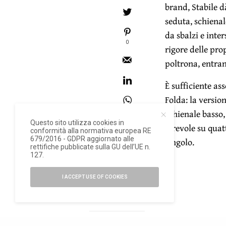
brand, Stabile 
seduta, schienal
da sbalzi e inte
0
rigore delle prop
poltrona, entran
È sufficiente as
Folda: la version
schienale basso,
Questo sito utilizza cookies in
girevole su quat
conformità alla normativa europea RE
679/2016 - GDPR aggiornato alle
singolo.
rettifiche pubblicate sulla GU dell’UE n.
127.
I ACCEPT USE OF COOKIES
READ NEXT