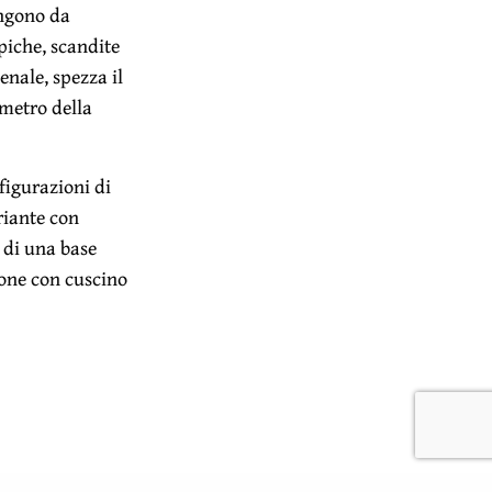
ungono da
piche, scandite
enale, spezza il
imetro della
figurazioni di
ariante con
i di una base
ione con cuscino