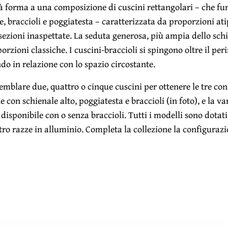
dà forma a una composizione di cuscini rettangolari – che f
e, braccioli e poggiatesta – caratterizzata da proporzioni ati
rsezioni inaspettate. La seduta generosa, più ampia dello schi
orzioni classiche. I cuscini-braccioli si spingono oltre il per
do in relazione con lo spazio circostante.
semblare due, quattro o cinque cuscini per ottenere le tre con
e con schienale alto, poggiatesta e braccioli (in foto), e la v
 disponibile con o senza braccioli. Tutti i modelli sono dotat
tro razze in alluminio. Completa la collezione la configuraz