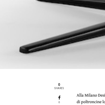
0
SHARES
Alla Milano Des
di poltroncine 
0