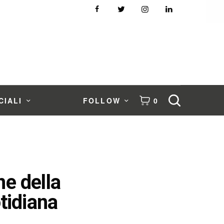
CIALI
FOLLOW
0
ne della
otidiana