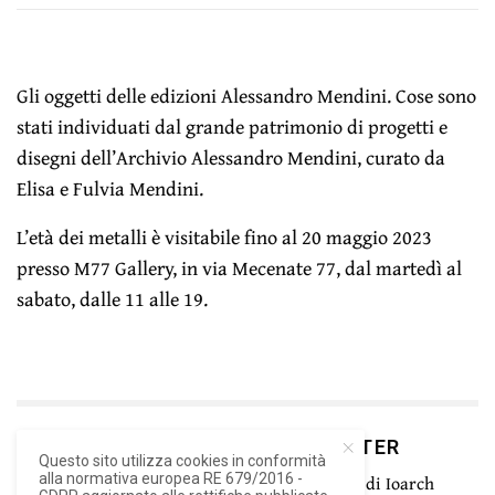
Gli oggetti delle edizioni Alessandro Mendini. Cose sono
stati individuati dal grande patrimonio di progetti e
disegni dell’Archivio Alessandro Mendini, curato da
Elisa e Fulvia Mendini.
L’età dei metalli è visitabile fino al 20 maggio 2023
presso M77 Gallery, in via Mecenate 77, dal martedì al
sabato, dalle 11 alle 19.
ISCRIVITI ALLA NEWSLETTER
Questo sito utilizza cookies in conformità
Rimani aggiornato con le ultime novità di Ioarch
alla normativa europea RE 679/2016 -