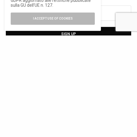
GDPR aggiornato alle rettifiche pubblicate
sulla GU dell’UE n. 127.
I ACCEPT USE OF COOKIES
SIGN UP
Ho letto e accetto la privacy del nuovo GDPR europeo
TAGS
ALESSANDRO MENDINI
M77
TWEET
PIN
0