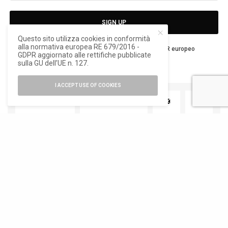
SIGN UP
Questo sito utilizza cookies in conformità
alla normativa europea RE 679/2016 -
Ho letto e accetto la privacy del nuovo GDPR europeo
GDPR aggiornato alle rettifiche pubblicate
sulla GU dell’UE n. 127.
I ACCEPT USE OF COOKIES
TWEET
PIN
0