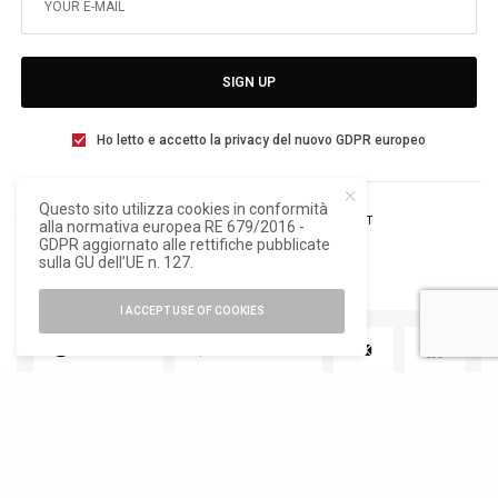
SIGN UP
Ho letto e accetto la privacy del nuovo GDPR europeo
Questo sito utilizza cookies in conformità
TAGS
AXA IM ALTS
BNP PARIBAS ASSET MANAGEMENT
alla normativa europea RE 679/2016 -
MONTE ROSA 91
GDPR aggiornato alle rettifiche pubblicate
sulla GU dell’UE n. 127.
I ACCEPT USE OF COOKIES
TWEET
PIN
0