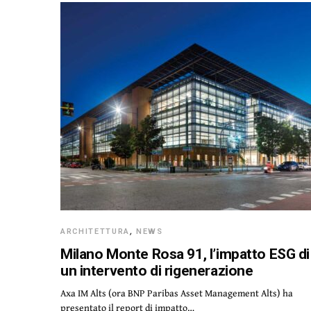
ARCHITETTURA
,
NEWS
Milano Monte Rosa 91, l’impatto ESG di
un intervento di rigenerazione
Axa IM Alts (ora BNP Paribas Asset Management Alts) ha
presentato il report di impatto…