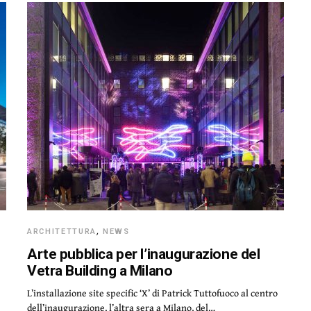
ARCHITETTURA
,
NEWS
Arte pubblica per l’inaugurazione del
Vetra Building a Milano
L’installazione site specific ‘X’ di Patrick Tuttofuoco al centro
dell’inaugurazione, l’altra sera a Milano, del…