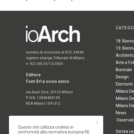
CATEGO
18. Bienn
19. Bienn
numero di iscrizione al ROC 34540
Architett
registro stampa Tribunale di Milano
Arte e Fo
n. 822 del 23/12/2004
Biennale
Editore
Design
Font Srl a socio unico
Elementi
Milano D
via Siusi 20/a, 20132 Milano
P. IVA: 12840400159
Milano D
REA Milano 1591312
Milano D
News
Osservato
Questo sito utilizza cookies in
Senza ca
conformità alla normativa europea RE