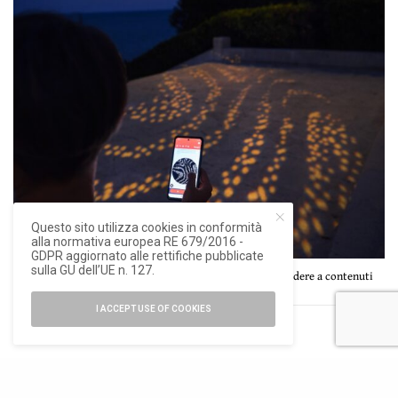
Questo sito utilizza cookies in conformità
alla normativa europea RE 679/2016 -
GDPR aggiornato alle rettifiche pubblicate
sulla GU dell’UE n. 127.
Attraverso l’app Jiminy iGuzzini, i visitatori possono accedere a contenuti
digitali legati alle proiezioni, ph. ©Fabio Di Carlo.
I ACCEPT USE OF COOKIES