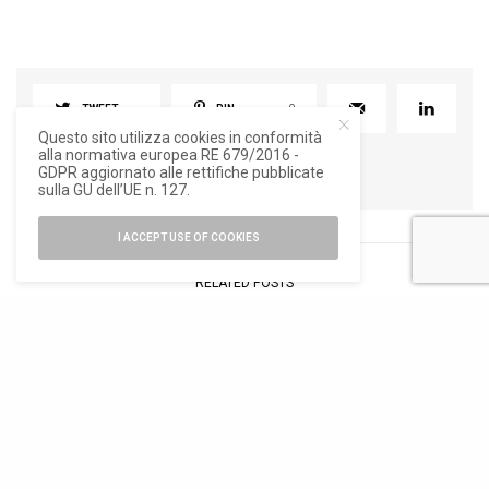
TWEET
PIN
0
Questo sito utilizza cookies in conformità
alla normativa europea RE 679/2016 -
GDPR aggiornato alle rettifiche pubblicate
sulla GU dell’UE n. 127.
I ACCEPT USE OF COOKIES
RELATED POSTS
NEWS
ARCHITETTURA
,
NEWS
Maestri del