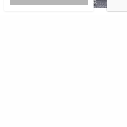
DESIGN
,
NEWS
NEWS
DESIGN
,
ELEMENTI
Parà
Parà a
La nuova
protagonista a
Heimtextil 2025
collezione
Heimtextil
Tempotest
Home Capstone
per indoor e
outdoor
numero di iscrizione al ROC 34540