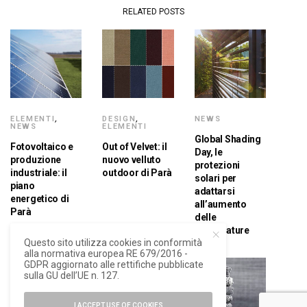
RELATED POSTS
ELEMENTI
,
DESIGN
,
NEWS
NEWS
ELEMENTI
Global Shading
Fotovoltaico e
Out of Velvet: il
Day, le
produzione
nuovo velluto
protezioni
industriale: il
outdoor di Parà
solari per
piano
adattarsi
energetico di
all’aumento
Parà
delle
temperature
Questo sito utilizza cookies in conformità
alla normativa europea RE 679/2016 -
GDPR aggiornato alle rettifiche pubblicate
sulla GU dell’UE n. 127.
I ACCEPT USE OF COOKIES