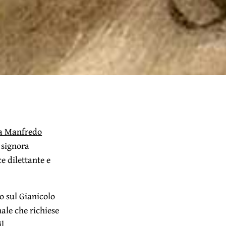
a Manfredo
e signora
ce dilettante e
o sul Gianicolo
nale che richiese
il