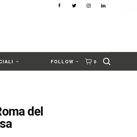
CIALI
FOLLOW
0
 Roma del
asa