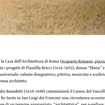
 la Casa dell’Architettura di Roma (
Acquario Romano, piazz
ta i progetti di Plautilla Bricci (1616-1692), donna “libera” 
universale: valente disegnatrice, pittrice, musicista e scultri
onna architetto.
idio Benedetti
(1610-1690) commissionò il Casino del Vascell
l Re Santo in San Luigi dei Francesi: una circostanza eccezio
ne di un termine appropriato, “architettrice”, per sugellare 