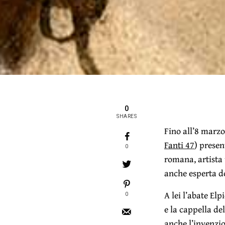
0
SHARES
Fino all’8 marzo
Fanti 47
) presen
0
romana, artista 
anche esperta d
A lei l’abate Elp
0
e la cappella de
anche l’invenzio