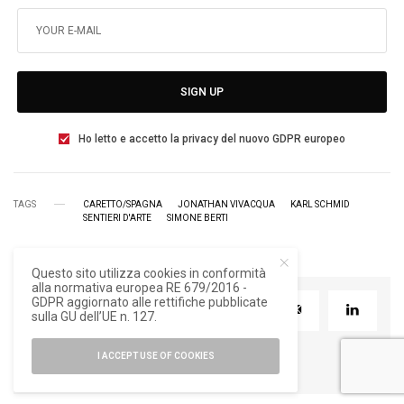
SIGN UP
Ho letto e accetto la privacy del nuovo GDPR europeo
TAGS
CARETTO/SPAGNA
JONATHAN VIVACQUA
KARL SCHMID
SENTIERI D'ARTE
SIMONE BERTI
Questo sito utilizza cookies in conformità
alla normativa europea RE 679/2016 -
GDPR aggiornato alle rettifiche pubblicate
TWEET
PIN
0
sulla GU dell’UE n. 127.
I ACCEPT USE OF COOKIES