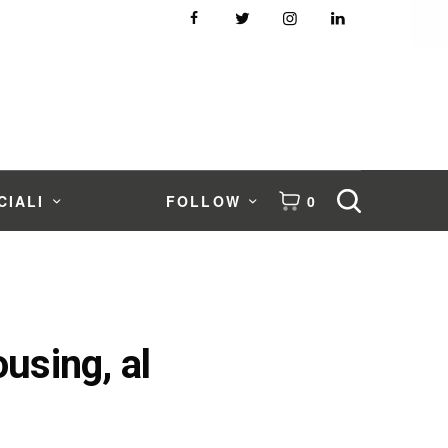
CIALI
FOLLOW
0
ousing, al