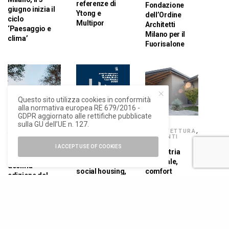
referenze di
Fondazione
giugno inizia il
Ytong e
dell’Ordine
ciclo
Multipor
Architetti
‘Paesaggio e
Milano per il
clima’
Fuorisalone
Questo sito utilizza cookies in conformità
alla normativa europea RE 679/2016 -
GDPR aggiornato alle rettifiche pubblicate
sulla GU dell’UE n. 127.
ARCHITETTURA
ARCHITETTURA
,
ARCHITETTURA
,
NEWS
ELEMENTI
Spagnoli i
I ACCEPT USE OF COOKIES
Premio Baffa
Geometria
vincitori della
Rivolta per il
razionale,
decima
social housing,
comfort
edizione del
al via la decima
termico: la villa
premio
edizione
bifamiliare
all’edilizia
2X2Marconi
sociale Baffa
Rivolta