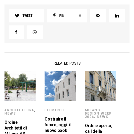
TWEET
PIN
0
RELATED POSTS
ARCHITETTURA
,
ELEMENTI
MILANO
NEWS
DESIGN WEEK
2026
,
NEWS
Costruire il
Ordine
futuro, oggi: il
Ordine aperto,
Architetti di
nuovo book
call della
Milano, il 3