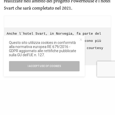
realizzate nell’ambito del progetto Powerhouse e l’hotel
Svart che sarà completato nel 2021.
Anche l´hotel Svart, in Norvegia, fa parte del
progetto Powerhouse: edifici che producono più
Questo sito utilizza cookies in conformità
alla normativa europea RE 679/2016 -
energia di quanta ne consumino (render courtesy
GDPR aggiornato alle rettifiche pubblicate
sulla GU dell’UE n. 127.
Snøhetta)
I ACCEPT USE OF COOKIES
ISCRIVITI ALLA NEWSLETTER
Rimani aggiornato con le ultime novità di Ioarch