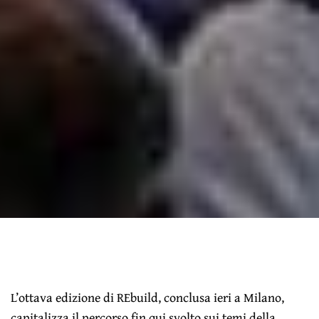
L’ottava edizione di REbuild, conclusa ieri a Milano,
capitalizza il percorso fin qui svolto sui temi della