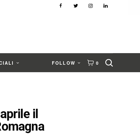
CIALI
FOLLOW
0
prile il
a-Romagna