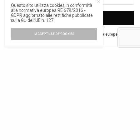
Questo sito utilizza cookies in conformità
alla normativa europea RE 679/2016 -
GDPR aggiornato alle rettifiche pubblicate
SIGN UP
sulla GU dell’UE n. 127.
Ho letto e accetto la privacy del nuovo GDPR europeo
I ACCEPT USE OF COOKIES
TAGS
SAINT GOBAIN ITALIA
SNØHETTA
TEAMSYSTEM
TWISTER ARCHITETTI ASSOCIATI
TWEET
PIN
0