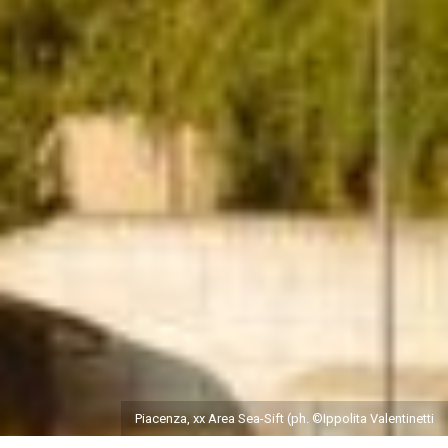
Piacenza, xx Area Sea-Sift (ph. ©Ippolita Valentinetti