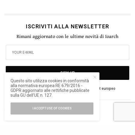
ISCRIVITI ALLA NEWSLETTER
Rimani aggiornato con le ultime novità di Ioarch
SIGN UP
Questo sito utilizza cookies in conformità
alla normativa europea RE 679/2016 -
Ho letto e accetto la privacy del nuovo GDPR europeo
GDPR aggiornato alle rettifiche pubblicate
sulla GU dell’UE n. 127.
I ACCEPT USE OF COOKIES
TAGS
ORDINE ARCHITETTI DI PIACENZA
XNL ARTE