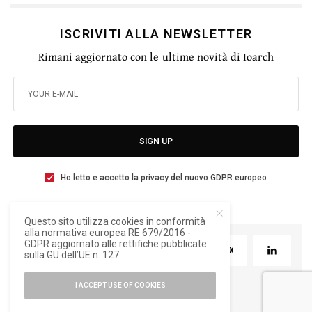
ISCRIVITI ALLA NEWSLETTER
Rimani aggiornato con le ultime novità di Ioarch
SIGN UP
Ho letto e accetto la privacy del nuovo GDPR europeo
Questo sito utilizza cookies in conformità
alla normativa europea RE 679/2016 -
GDPR aggiornato alle rettifiche pubblicate
TWEET
PIN
0
sulla GU dell’UE n. 127.
I ACCEPT USE OF COOKIES