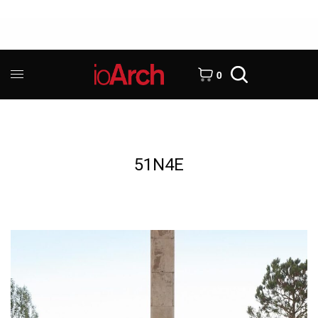
0
51N4E