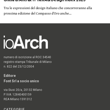
Tra le espressioni del design italiano che concorreranno alla
prossima edizione del Compasso d’Oro anche…
numero di iscrizione al ROC 34540
registro stampa Tribunale di Milano
n. 822 del 23/12/2004
Editore
Font Srl a socio unico
via Siusi 20/a, 20132 Milano
P. IVA: 12840400159
REA Milano 1591312
CATEGORIE