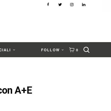
CIALI
FOLLOW
0
 con A+E