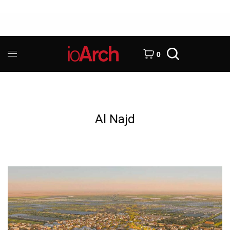
0
Al Najd